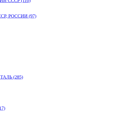
 СССР (110)
Р, РОССИИ (97)
АЛЬ (285)
7)