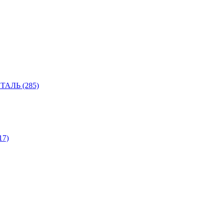
АЛЬ (285)
7)