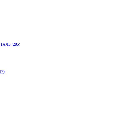
АЛЬ (285)
7)