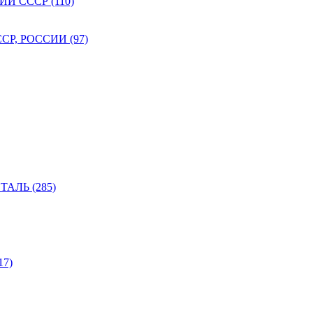
 СССР (110)
Р, РОССИИ (97)
АЛЬ (285)
7)