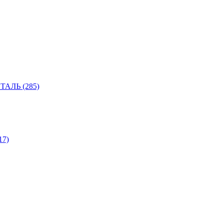
АЛЬ (285)
7)