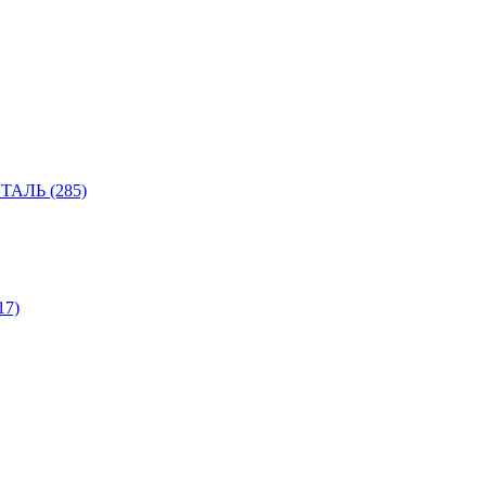
АЛЬ (285)
7)