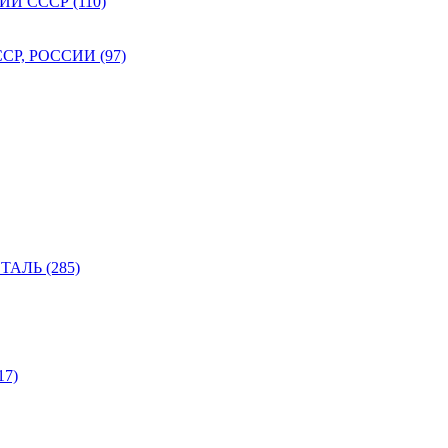
 СССР (110)
Р, РОССИИ (97)
АЛЬ (285)
7)