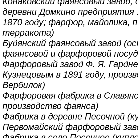
Конаковский фаянсовый завод, о
деревни Домкино предприятия 1
1870 году; фарфор, майолика,
терракота)
Будянский фаянсовый завод (ос
фаянсовой и фарфоровой посуд
Фарфоровый завод Ф. Я. Гарднер
Кузнецовым в 1891 году, прои
Вербилок)
Фарфоровая фабрика в Славянск
производство фаянса)
Фабрика в деревне Песочной (ку
Первомайский фарфоровый зав
Фабрика в селе Песочное (купле